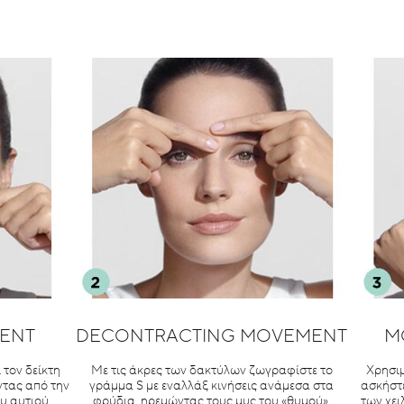
ENT
DECONTRACTING MOVEMENT
M
 τον δείκτη
Με τις άκρες των δακτύλων ζωγραφίστε το
Χρησιμ
ντας από την
γράμμα S με εναλλάξ κινήσεις ανάμεσα στα
ασκήστε
υ αυτιού.
φρύδια, ηρεμώντας τους μυς του «θυμού».
των χει