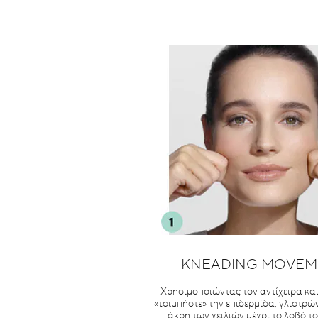
KNEADING MOVEM
Χρησιμοποιώντας τον αντίχειρα και
«τσιμπήστε» την επιδερμίδα, γλιστρώ
άκρη των χειλιών μέχρι το λοβό το