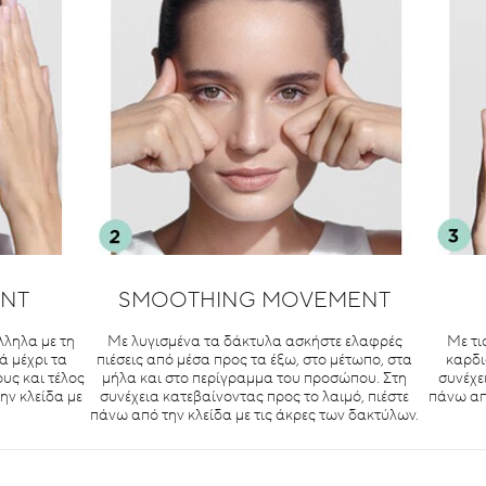
ENT
SMOOTHING MOVEMENT
λληλα με τη
Με λυγισμένα τα δάκτυλα ασκήστε ελαφρές
Με τι
ά μέχρι τα
πιέσεις από μέσα προς τα έξω, στο μέτωπο, στα
καρδι
υς και τέλος
μήλα και στο περίγραμμα του προσώπου. Στη
συνέχε
ην κλείδα με
συνέχεια κατεβαίνοντας προς το λαιμό, πιέστε
πάνω από
πάνω από την κλείδα με τις άκρες των δακτύλων.