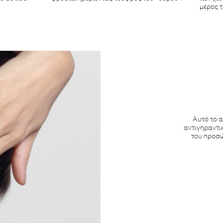
μέρος τ
Αυτό το α
αντιγηραντι
του προσώ