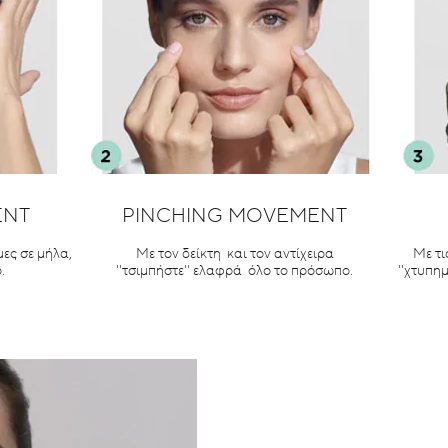
ENT
PINCHING MOVEMENT
μες σε μήλα,
Με τον δείκτη και τον αντίχειρα
Με τι
.
''τσιμπήστε'' ελαφρά όλο το πρόσωπο.
''χτυπημ