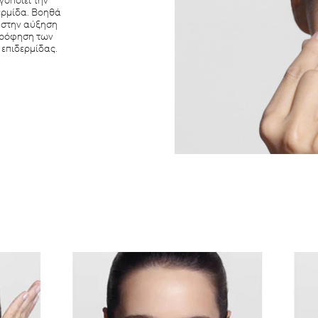
γοποιεί την
ερμίδα. Βοηθά
 στην αύξηση
ρρόφηση των
 επιδερμίδας.