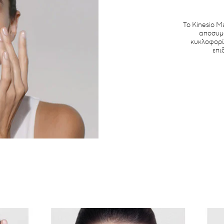
Το Kinesio M
αποσυμ
κυκλοφορί
επι